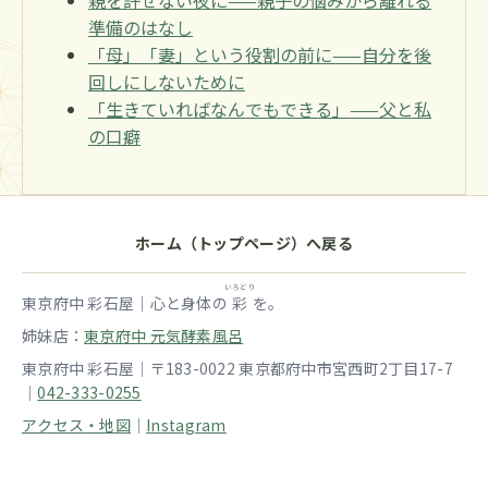
親を許せない夜に——親子の悩みから離れる
準備のはなし
「母」「妻」という役割の前に——自分を後
回しにしないために
「生きていればなんでもできる」——父と私
の口癖
ホーム（トップページ）へ戻る
いろどり
東京府中 彩石屋｜心と身体の
彩
を。
姉妹店：
東京府中 元気酵素風呂
東京府中 彩石屋｜〒183-0022 東京都府中市宮西町2丁目17-7
｜
042-333-0255
アクセス・地図
｜
Instagram