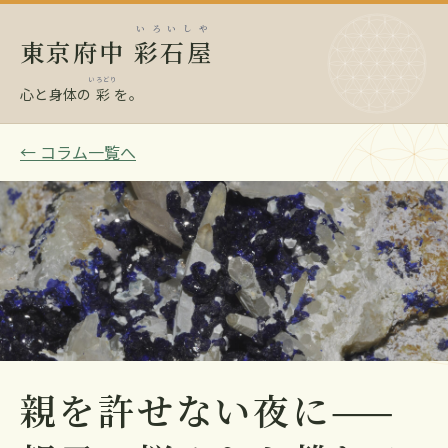
いろいしや
東京府中
彩石屋
いろどり
心と身体の
彩
を。
← コラム一覧へ
親を許せない夜に——