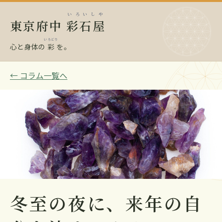
いろいしや
東京府中
彩石屋
いろどり
心と身体の
彩
を。
← コラム一覧へ
冬至の夜に、来年の自