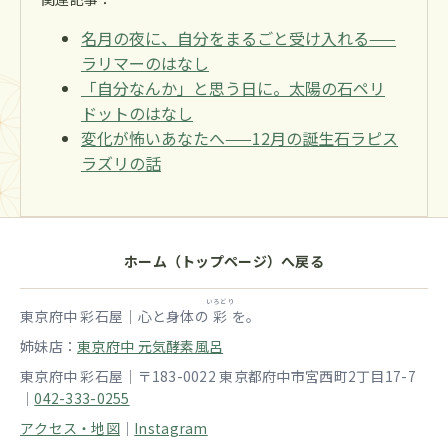
名月の夜に、自分をまるごと受け入れる——
ラリマーのはなし
「自分なんか」と思う日に。太陽の石ペリ
ドットのはなし
変化が怖いあなたへ——12月の誕生石ラピス
ラズリの話
ホーム（トップページ）へ戻る
いろどり
東京府中 彩石屋｜心と身体の
彩
を。
姉妹店：
東京府中 元気酵素風呂
東京府中 彩石屋｜〒183-0022 東京都府中市宮西町2丁目17-7
｜
042-333-0255
アクセス・地図
｜
Instagram