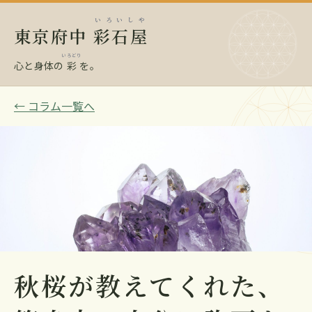
いろいしや
東京府中
彩石屋
いろどり
心と身体の
彩
を。
← コラム一覧へ
秋桜が教えてくれた、