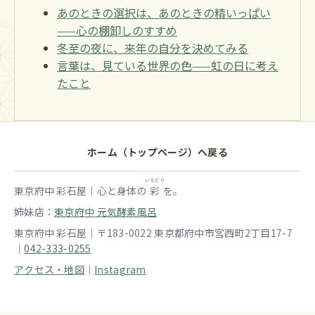
あのときの選択は、あのときの精いっぱい
——心の棚卸しのすすめ
冬至の夜に、来年の自分を決めてみる
言葉は、見ている世界の色——虹の日に考え
たこと
ホーム（トップページ）へ戻る
いろどり
東京府中 彩石屋｜心と身体の
彩
を。
姉妹店：
東京府中 元気酵素風呂
東京府中 彩石屋｜〒183-0022 東京都府中市宮西町2丁目17-7
｜
042-333-0255
アクセス・地図
｜
Instagram