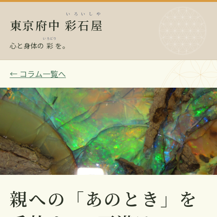
いろいしや
東京府中
彩石屋
いろどり
心と身体の
彩
を。
← コラム一覧へ
親への「あのとき」を