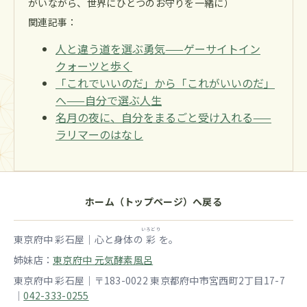
がいながら、世界にひとつのお守りを一緒に）
関連記事：
人と違う道を選ぶ勇気——ゲーサイトイン
クォーツと歩く
「これでいいのだ」から「これがいいのだ」
へ——自分で選ぶ人生
名月の夜に、自分をまるごと受け入れる——
ラリマーのはなし
ホーム（トップページ）へ戻る
いろどり
東京府中 彩石屋｜心と身体の
彩
を。
姉妹店：
東京府中 元気酵素風呂
東京府中 彩石屋｜〒183-0022 東京都府中市宮西町2丁目17-7
｜
042-333-0255