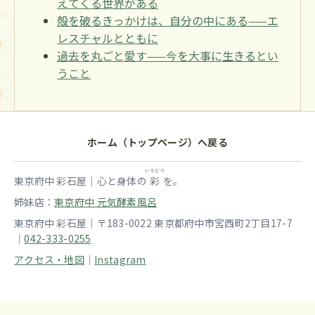
えてくる世界がある
殻を破るきっかけは、自分の中にある——エ
レスチャルとともに
過去を丸ごと愛す——今を大事に生きるとい
うこと
ホーム（トップページ）へ戻る
いろどり
東京府中 彩石屋｜心と身体の
彩
を。
姉妹店：
東京府中 元気酵素風呂
東京府中 彩石屋｜〒183-0022 東京都府中市宮西町2丁目17-7
｜
042-333-0255
アクセス・地図
｜
Instagram