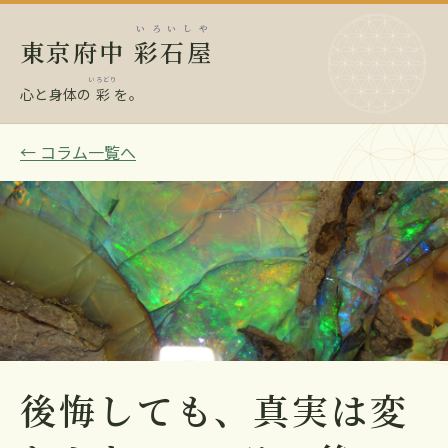
いろいしや
東京府中
彩石屋
いろどり
心と身体の
彩
を。
← コラム一覧へ
後悔しても、真実は変