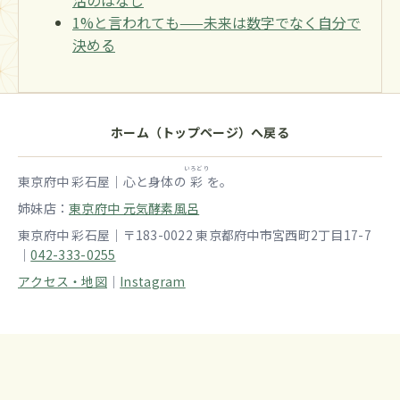
1%と言われても——未来は数字でなく自分で
決める
ホーム（トップページ）へ戻る
いろどり
東京府中 彩石屋｜心と身体の
彩
を。
姉妹店：
東京府中 元気酵素風呂
東京府中 彩石屋｜〒183-0022 東京都府中市宮西町2丁目17-7
｜
042-333-0255
アクセス・地図
｜
Instagram