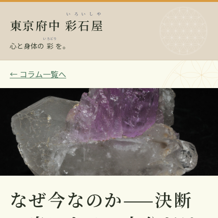
いろいしや
東京府中
彩石屋
いろどり
心と身体の
彩
を。
← コラム一覧へ
なぜ今なのか——決断