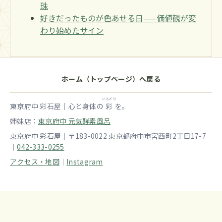
珠
好きだったものが色あせる日——価値観が変
わり始めたサイン
ホーム（トップページ）へ戻る
いろどり
東京府中 彩石屋｜心と身体の
彩
を。
姉妹店：
東京府中 元気酵素風呂
東京府中 彩石屋｜〒183-0022 東京都府中市宮西町2丁目17-7
｜
042-333-0255
アクセス・地図
｜
Instagram