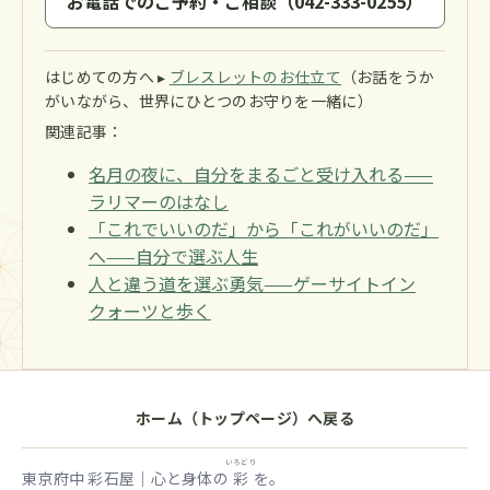
お電話でのご予約・ご相談（042-333-0255）
はじめての方へ ▸
ブレスレットのお仕立て
（お話をうか
がいながら、世界にひとつのお守りを一緒に）
関連記事：
名月の夜に、自分をまるごと受け入れる——
ラリマーのはなし
「これでいいのだ」から「これがいいのだ」
へ——自分で選ぶ人生
人と違う道を選ぶ勇気——ゲーサイトイン
クォーツと歩く
ホーム（トップページ）へ戻る
いろどり
東京府中 彩石屋｜心と身体の
彩
を。