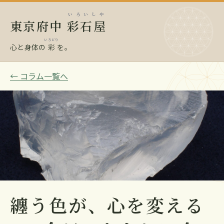
いろいしや
東京府中
彩石屋
いろどり
心と身体の
彩
を。
← コラム一覧へ
纏う色が、心を変える