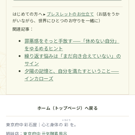
はじめての方へ ▸
ブレスレットのお仕立て
（お話をうか
がいながら、世界にひとつのお守りを一緒に）
関連記事：
罪悪感をそっと手放す——「休めない自分」
をゆるめるヒント
繰り返す悩みは「まだ向き合えていない」の
サイン
夕陽の記憶と、自分を満たすということ——
インカローズ
ホーム（トップページ）へ戻る
いろどり
東京府中 彩石屋｜心と身体の
彩
を。
姉妹店：
東京府中 元気酵素風呂