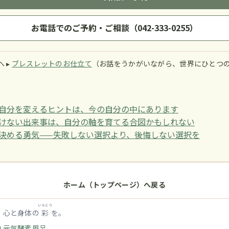
お電話でのご予約・ご相談（042-333-0255）
 ▸
ブレスレットのお仕立て
（お話をうかがいながら、世界にひとつ
自分を変えるヒントは、今の自分の中にあります
けない出来事は、自分の軸を育てる合図かもしれない
決める勇気——失敗しない選択より、後悔しない選択を
ホーム（トップページ）へ戻る
いろどり
｜心と身体の
彩
を。
 元気酵素風呂