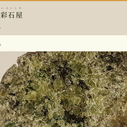
いろいしや
中
彩石屋
。
へ