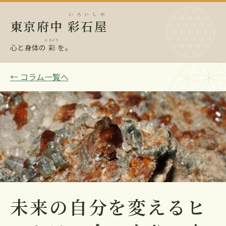
いろいしや
東京府中
彩石屋
いろどり
心と身体の
彩
を。
← コラム一覧へ
未来の自分を変えるヒ