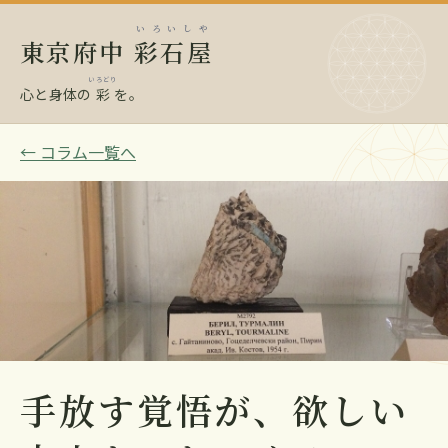
いろいしや
東京府中
彩石屋
いろどり
心と身体の
彩
を。
← コラム一覧へ
手放す覚悟が、欲しい