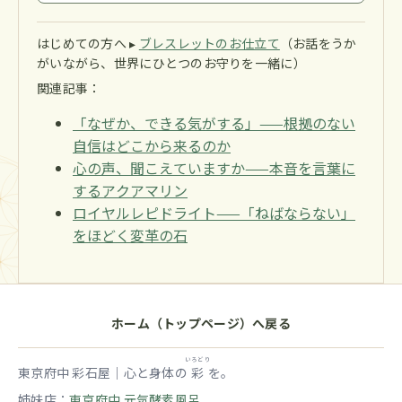
はじめての方へ ▸
ブレスレットのお仕立て
（お話をうか
がいながら、世界にひとつのお守りを一緒に）
関連記事：
「なぜか、できる気がする」——根拠のない
自信はどこから来るのか
心の声、聞こえていますか——本音を言葉に
するアクアマリン
ロイヤルレピドライト——「ねばならない」
をほどく変革の石
ホーム（トップページ）へ戻る
いろどり
東京府中 彩石屋｜心と身体の
彩
を。
姉妹店：
東京府中 元気酵素風呂