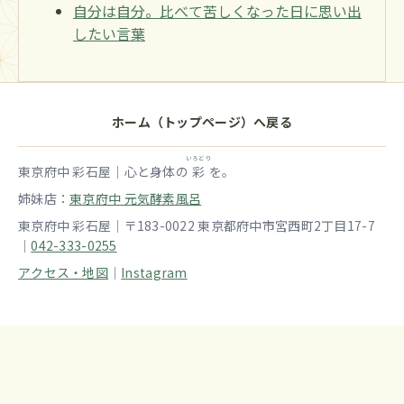
自分は自分。比べて苦しくなった日に思い出
したい言葉
ホーム（トップページ）へ戻る
いろどり
東京府中 彩石屋｜心と身体の
彩
を。
姉妹店：
東京府中 元気酵素風呂
東京府中 彩石屋｜〒183-0022 東京都府中市宮西町2丁目17-7
｜
042-333-0255
アクセス・地図
｜
Instagram