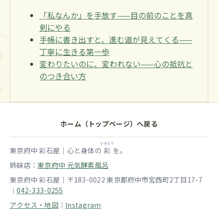
「私なんか」を手放す——目の前のことを真
剣にやる
手帳に書き出すと、進む道が見えてくる——
丁寧に生きる第一歩
変わりたいのに、変われない——心の抵抗と
のつき合い方
ホーム（トップページ）へ戻る
いろどり
東京府中 彩石屋｜心と身体の
彩
を。
姉妹店：
東京府中 元気酵素風呂
東京府中 彩石屋｜〒183-0022 東京都府中市宮西町2丁目17-7
｜
042-333-0255
アクセス・地図
｜
Instagram