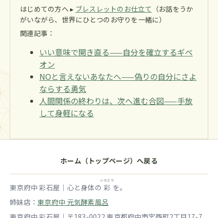
はじめての方へ ▸
ブレスレットのお仕立て
（お話をうか
がいながら、世界にひとつのお守りを一緒に）
関連記事：
いい意味で開き直る——自分を確立するギベ
オン
NOと言えないあなたへ——偽りの自分にさよ
ならする勇気
人間関係の終わりは、次へ進む合図——手放
して身軽になる
ホーム（トップページ）へ戻る
いろどり
東京府中 彩石屋｜心と身体の
彩
を。
姉妹店：
東京府中 元気酵素風呂
東京府中 彩石屋｜〒183-0022 東京都府中市宮西町2丁目17-7