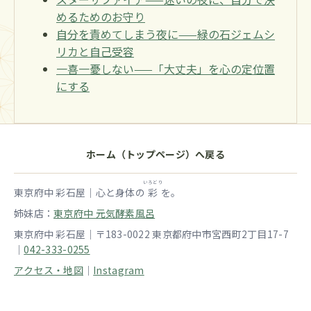
めるためのお守り
自分を責めてしまう夜に——緑の石ジェムシ
リカと自己受容
一喜一憂しない——「大丈夫」を心の定位置
にする
ホーム（トップページ）へ戻る
いろどり
東京府中 彩石屋｜心と身体の
彩
を。
姉妹店：
東京府中 元気酵素風呂
東京府中 彩石屋｜〒183-0022 東京都府中市宮西町2丁目17-7
｜
042-333-0255
アクセス・地図
｜
Instagram