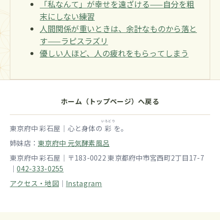
「私なんて」が幸せを遠ざける——自分を粗
末にしない練習
人間関係が重いときは、余計なものから落と
す——ラピスラズリ
優しい人ほど、人の疲れをもらってしまう
ホーム（トップページ）へ戻る
いろどり
東京府中 彩石屋｜心と身体の
彩
を。
姉妹店：
東京府中 元気酵素風呂
東京府中 彩石屋｜〒183-0022 東京都府中市宮西町2丁目17-7
｜
042-333-0255
アクセス・地図
｜
Instagram