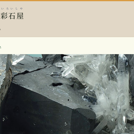
いろいしや
中
彩石屋
。
へ