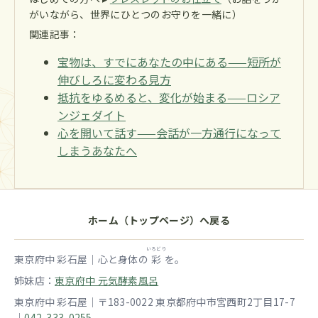
がいながら、世界にひとつのお守りを一緒に）
関連記事：
宝物は、すでにあなたの中にある——短所が
伸びしろに変わる見方
抵抗をゆるめると、変化が始まる——ロシア
ンジェダイト
心を開いて話す——会話が一方通行になって
しまうあなたへ
ホーム（トップページ）へ戻る
いろどり
東京府中 彩石屋｜心と身体の
彩
を。
姉妹店：
東京府中 元気酵素風呂
東京府中 彩石屋｜〒183-0022 東京都府中市宮西町2丁目17-7
｜
042-333-0255