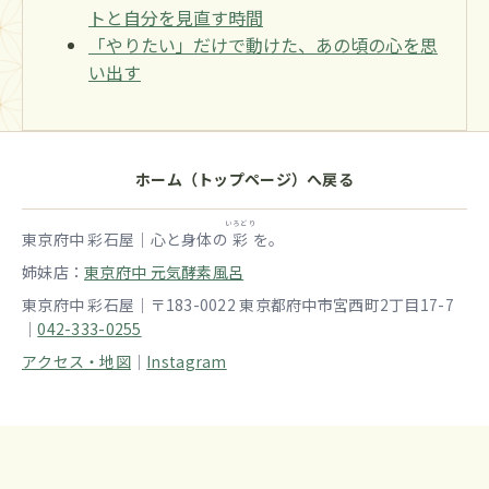
トと自分を見直す時間
「やりたい」だけで動けた、あの頃の心を思
い出す
ホーム（トップページ）へ戻る
いろどり
東京府中 彩石屋｜心と身体の
彩
を。
姉妹店：
東京府中 元気酵素風呂
東京府中 彩石屋｜〒183-0022 東京都府中市宮西町2丁目17-7
｜
042-333-0255
アクセス・地図
｜
Instagram