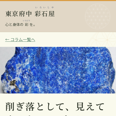
いろいしや
東京府中
彩石屋
いろどり
心と身体の
彩
を。
← コラム一覧へ
削ぎ落として、見えて